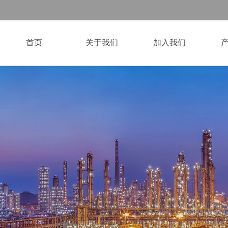
首页
关于我们
加入我们