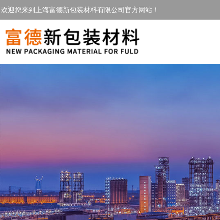
欢迎您来到上海富德新包装材料有限公司官方网站！