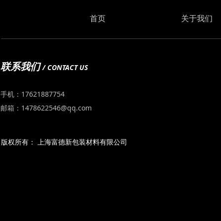
首页
关于我们
联系我们
/ CONTACT US
手机：17621887754
邮箱：1478622546@qq.com
版权所有：
上海富德新包装材料有限公司