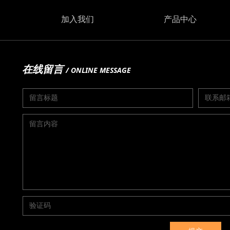
加入我们
产品中心
在线留言
/ ONLINE MESSAGE