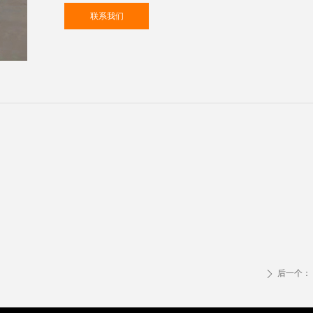
联系我们
后一个：
ꄲ