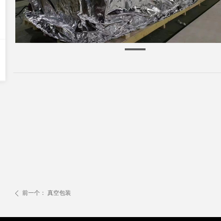
前一个：
真空包装
ꄴ